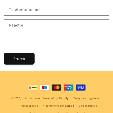
a
c
Telefoonnummer
t
f
Reactie
o
r
m
u
l
Sturen
i
e
r
Betaalmethoden
© 2026,
Huisfluisteraar
Powered by Shopify
Terugbetalingsbeleid
Privacybeleid
Algemene voorwaarden
Verzendbeleid