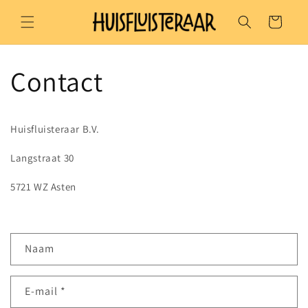
Meteen
naar de
Winkelwagen
content
Contact
Huisfluisteraar B.V.
Langstraat 30
5721 WZ Asten
C
Naam
o
n
E‑mail
*
t