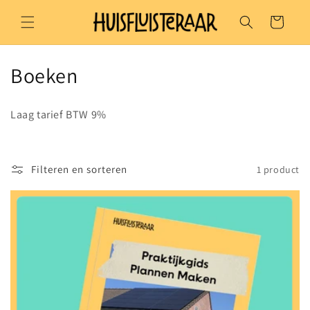
Meteen
naar de
Winkelwagen
content
C
Boeken
o
Laag tarief BTW 9%
l
l
Filteren en sorteren
1 product
e
c
t
i
e