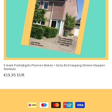
:
E-boek Praktijkgids Plannen Maken + Early Bird toegang Slimme Stappen
Methode
Normale
€19,95 EUR
prijs
Betaalmethoden